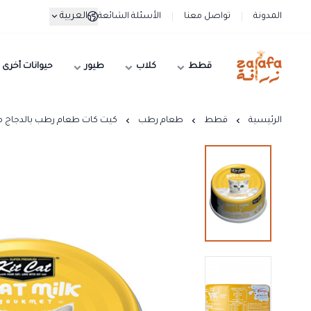
العربية
المدونة
تواصل معنا
الأسئلة الشائعة
قطط
كلاب
طيور
حيوانات أخرى
زرافة
الرئيسية
قطط
طعام رطب
كيت كات طعام رطب بالدجاج منزوع ال