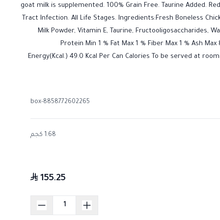
goat milk is supplemented. 100% Grain Free. Taurine Added. Red
Tract Infection. All Life Stages. Ingredients:Fresh Boneless Chi
Milk Powder, Vitamin E, Taurine, Fructooligosaccharides, W
Protein Min 1 % Fat Max 1 % Fiber Max 1 % Ash Max
Energy(Kcal.) 49.0 Kcal Per Can Calories To be served at roo
8858772602265-box
1.68 كجم
155.25