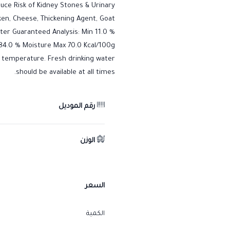
uce Risk of Kidney Stones & Urinary
cken, Cheese, Thickening Agent, Goat
ater Guaranteed Analysis: Min 11.0 %
 84.0 % Moisture Max 70.0 Kcal/100g
m temperature. Fresh drinking water
should be available at all times.
رقم الموديل
الوزن
السعر
الكمية