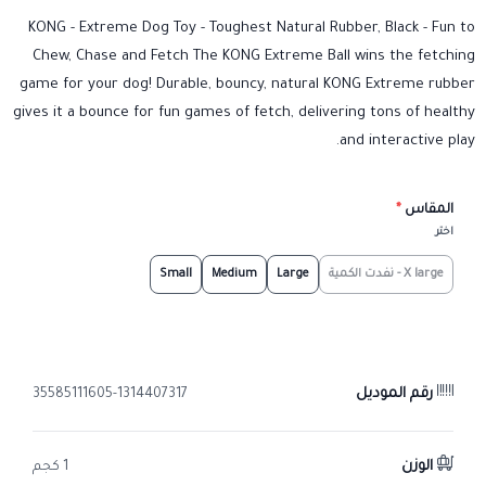
KONG - Extreme Dog Toy - Toughest Natural Rubber, Black - Fun to
Chew, Chase and Fetch The KONG Extreme Ball wins the fetching
game for your dog! Durable, bouncy, natural KONG Extreme rubber
gives it a bounce for fun games of fetch, delivering tons of healthy
and interactive play.
المقاس
*
اختر
X large - نفدت الكمية
Large
Medium
Small
رقم الموديل
35585111605-1314407317
الوزن
1 كجم