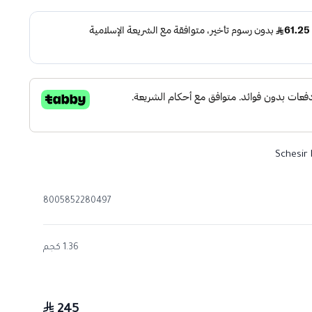
Schesir
8005852280497
1.36 كجم
245