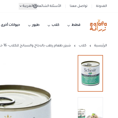
العربية
المدونة
تواصل معنا
الأسئلة الشائعة
قطط
كلاب
طيور
حيوانات أخرى
زرافة
الرئيسية
كلاب
شيزر طعام رطب بالدجاج والسبانخ للكلاب- 16 حبة*285 جرام