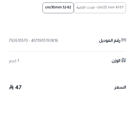
47-57 cm/25 mm - نفدت الكمية
52-62 cm/30mm
رقم الموديل
4011905193816 - 792610570
الوزن
1 كجم
47
السعر