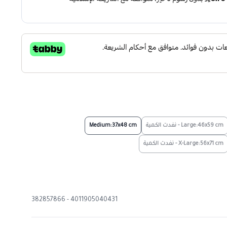
Large:46x59 cm - نفدت الكمية
Medium:37x48 cm
X-Large:56x71 cm - نفدت الكمية
4011905040431 - 382857866