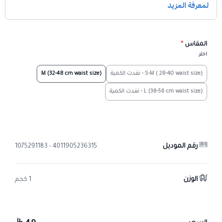
المقاس
*
اختر
S-M ( 28-40 waist size) - نفدت الكمية
M (32-48 cm waist size)
L (38-56 cm waist size) - نفدت الكمية
رقم الموديل
4011905236315 - 1075291183
الوزن
1 كجم