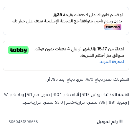
المكونات: صدر دجاج 70%، مرق دجاج، بط 5%، أرز.
القيمة الغذائية: بروتين 15% | ألياف خام 0.1% | دهون خام 1% | رماد خام 1%
| رطوبة 81% | 786 سعرة حرارية/كجم | 55.0 سعرة حرارية/علبة.
رقم الموديل
5060481896658