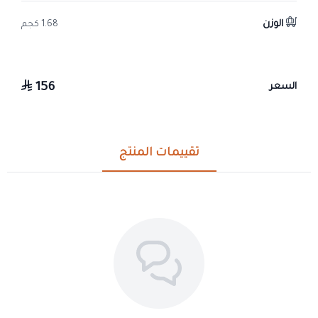
الوزن
1.68 كجم
156
السعر
تقييمات المنتج