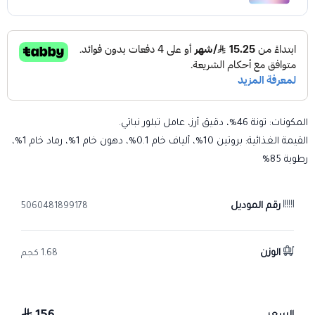
المكونات: تونة 46%، دقيق أرز، عامل تبلور نباتي.
القيمة الغذائية: بروتين 10%، ألياف خام 0.1%، دهون خام 1%، رماد خام 1%،
رطوبة 85%
رقم الموديل
5060481899178
الوزن
1.68 كجم