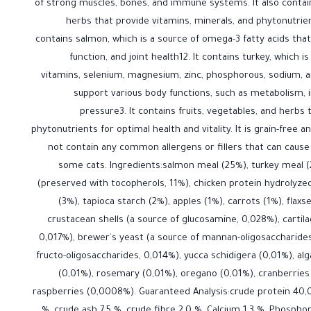
of strong muscles, bones, and immune systems. It also contains
herbs that provide vitamins, minerals, and phytonutrient
contains salmon, which is a source of omega-3 fatty acids that
function, and joint health12. It contains turkey, which is 
vitamins, selenium, magnesium, zinc, phosphorous, sodium, a
support various body functions, such as metabolism, 
pressure3. It contains fruits, vegetables, and herbs 
phytonutrients for optimal health and vitality. It is grain-free
not contain any common allergens or fillers that can cause 
some cats. Ingredients:salmon meal (25%), turkey meal (2
(preserved with tocopherols, 11%), chicken protein hydrolyzed 
(3%), tapioca starch (2%), apples (1%), carrots (1%), flax
crustacean shells (a source of glucosamine, 0,028%), cartila
0,017%), brewer´s yeast (a source of mannan-oligosaccharides,
fructo-oligosaccharides, 0,014%), yucca schidigera (0,01%), al
(0,01%), rosemary (0,01%), oregano (0,01%), cranberries
raspberries (0,0008%). Guaranteed Analysis:crude protein 40,0
%, crude ash 7,5 %, crude fibre 2,0 %, Calcium 1,3 %, Phosph