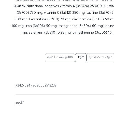
0,08 %. Nutritional additives:vitamin A (3a672a) 25 000 I.U., vit
(3a700) 750 mg, vitamin C (3a312) 350 mg, taurine (3a370) 2
300 mg, L-carnitine (3a910) 70 mg, niacinamide (3a315) 50 mg
160 mg, iron (3b106) 50 mg, manganese (3b504) 60 mg, iodine
mg, selenium (3b810) 0,28 mg, L-methionine (3c305) 15 mg
6 Kg - نفدت الكمية
2 kg
400 g - نفدت الكمية
8595602512232 - 72427024
1 كجم