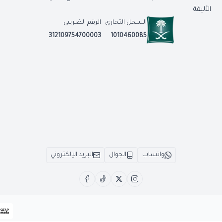
الأليفة
السجل التجاري
الرقم الضريبي
312109754700003
1010460085
واتساب
الجوال
البريد الإلكتروني