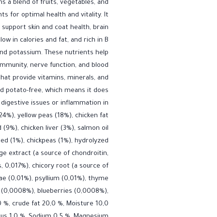
 a blend of fruits, vegetables, and
s for optimal health and vitality. It
 support skin and coat health, brain
low in calories and fat, and rich in B
nd potassium. These nutrients help
immunity, nerve function, and blood
that provide vitamins, minerals, and
 and potato-free, which means it does
digestive issues or inflammation in
4%), yellow peas (18%), chicken fat
(9%), chicken liver (3%), salmon oil
seed (1%), chickpeas (1%), hydrolyzed
ge extract (a source of chondroitin,
 0,017%), chicory root (a source of
gae (0,01%), psyllium (0,01%), thyme
 (0,0008%), blueberries (0,0008%),
 %, crude fat 20,0 %, Moisture 10,0
orus 1,0 %, Sodium 0,5 %, Magnesium