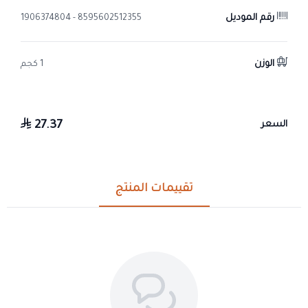
رقم الموديل
8595602512355 - 1906374804
الوزن
1 كجم
27.37
السعر
تقييمات المنتج