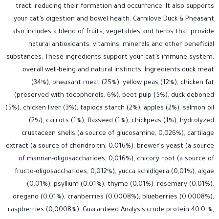
tract, reducing their formation and occurrence. It also supports
your cat’s digestion and bowel health. Carnilove Duck & Pheasant
also includes a blend of fruits, vegetables and herbs that provide
natural antioxidants, vitamins, minerals and other beneficial
substances. These ingredients support your cat’s immune system,
overall well-being and natural instincts. Ingredients:duck meat
(34%), pheasant meat (25%), yellow peas (12%), chicken fat
(preserved with tocopherols, 6%), beet pulp (5%), duck deboned
(5%), chicken liver (3%), tapioca starch (2%), apples (2%), salmon oil
(2%), carrots (1%), flaxseed (1%), chickpeas (1%), hydrolyzed
crustacean shells (a source of glucosamine, 0,026%), cartilage
extract (a source of chondroitin, 0,016%), brewer´s yeast (a source
of mannan-oligosaccharides, 0,016%), chicory root (a source of
fructo-oligosaccharides, 0,012%), yucca schidigera (0,01%), algae
(0,01%), psyllium (0,01%), thyme (0,01%), rosemary (0,01%),
oregano (0,01%), cranberries (0,0008%), blueberries (0,0008%),
raspberries (0,0008%). Guaranteed Analysis:crude protein 40.0 %,