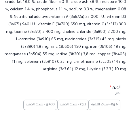
crude fat 18.0 %, crude fiber 5.0 %, crude ash 7.8 %, moisture 10.0
%, calcium 1.4 %, phosphorus 1.1 %, sodium 0.3 %, magnesium 0.08
% Nutritional additives:vitamin A (3a672a) 23 000 I.U., vitamin D3
(3a671) 940 I.U., vitamin E (3a700) 650 mg, vitamin C (3a312) 300
mg, taurine (3a370) 2 400 mg, choline chloride (3a890) 2 200 mg,
L-carnitine (3a910) 65 mg, niacinamide (3a315) 45 mg, biotin
(3a880) 1,8 mg, zinc (3b606) 150 mg, iron (3b106) 48 mg,
manganese (3b504) 55 mg, iodine (3b201) 3,8 mg, copper (3b406)
11 mg, selenium (3b810) 0,23 mg, L-methionine (3c305) 14 mg,
arginine (3c3.6.1) 12 mg, L-lysine (3.2.3.) 10 mg
الوزن
*
اختر
6 Kg - نفدت الكمية
2 kg - نفدت الكمية
400 g - نفدت الكمية