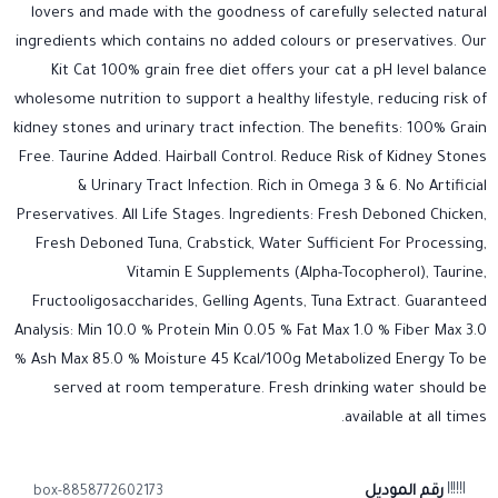
lovers and made with the goodness of carefully selected natural
ingredients which contains no added colours or preservatives. Our
Kit Cat 100% grain free diet offers your cat a pH level balance
wholesome nutrition to support a healthy lifestyle, reducing risk of
kidney stones and urinary tract infection. The benefits: 100% Grain
Free. Taurine Added. Hairball Control. Reduce Risk of Kidney Stones
& Urinary Tract Infection. Rich in Omega 3 & 6. No Artificial
Preservatives. All Life Stages. Ingredients: Fresh Deboned Chicken,
Fresh Deboned Tuna, Crabstick, Water Sufficient For Processing,
Vitamin E Supplements (Alpha-Tocopherol), Taurine,
Fructooligosaccharides, Gelling Agents, Tuna Extract. Guaranteed
Analysis: Min 10.0 % Protein Min 0.05 % Fat Max 1.0 % Fiber Max 3.0
% Ash Max 85.0 % Moisture 45 Kcal/100g Metabolized Energy To be
served at room temperature. Fresh drinking water should be
available at all times.
رقم الموديل
8858772602173-box