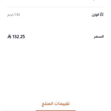
الوزن
1.92 كجم
132.25
السعر
تقييمات المنتج