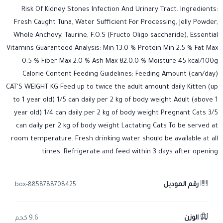
Risk Of Kidney Stones Infection And Urinary Tract. Ingredients:
Fresh Caught Tuna, Water Sufficient For Processing, Jelly Powder,
Whole Anchovy, Taurine, F.O.S (Fructo Oligo saccharide), Essential
Vitamins Guaranteed Analysis: Min 13.0 % Protein Min 2.5 % Fat Max
0.5 % Fiber Max 2.0 % Ash Max 82.0.0 % Moisture 45 kcal/100g
Calorie Content Feeding Guidelines: Feeding Amount (can/day)
CAT'S WEIGHT KG Feed up to twice the adult amount daily Kitten (up
to 1 year old) 1/5 can daily per 2 kg of body weight Adult (above 1
year old) 1/4 can daily per 2 kg of body weight Pregnant Cats 3/5
can daily per 2 kg of body weight Lactating Cats To be served at
room temperature. Fresh drinking water should be available at all
times. Refrigerate and feed within 3 days after opening.
رقم الموديل
8858788708425-box
الوزن
9.6 كجم