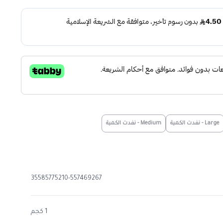
Large - نفدت الكمية
Medium - نفدت الكمية
35585775210-557469267
1 كجم