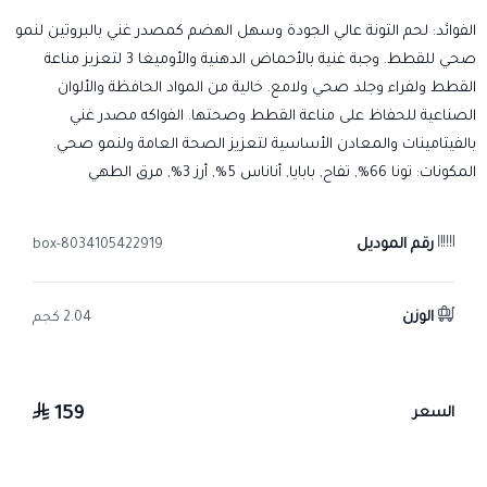
الفوائد: لحم التونة عالي الجودة وسهل الهضم كمصدر غني بالبروتين لنمو
صحي للقطط. وجبة غنية بالأحماض الدهنية والأوميغا 3 لتعزيز مناعة
القطط ولفراء وجلد صحي ولامع. خالية من المواد الحافظة والألوان
الصناعية للحفاظ على مناعة القطط وصحتها. الفواكه مصدر غني
بالفيتامينات والمعادن الأساسية لتعزيز الصحة العامة ولنمو صحي.
المكونات: تونا 66%, تفاح, بابايا, أناناس 5%, أرز 3%, مرق الطهي
رقم الموديل
8034105422919-box
الوزن
2.04 كجم
159
السعر