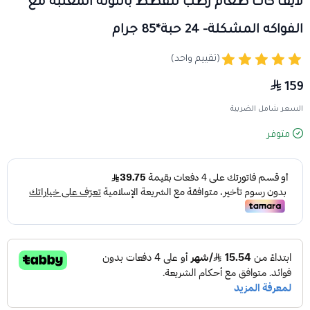
لايف كات طعام رطب للقطط بالتونة المعلبة مع
الفواكه المشكلة- 24 حبة*85 جرام
(تقييم واحد)
159
السعر شامل الضريبة
متوفر