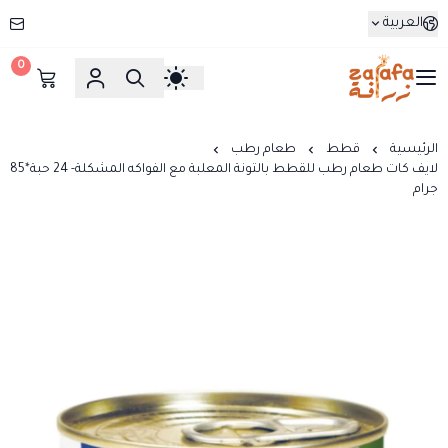
العربية
0
زرافة
الرئيسية
قطط
طعام رطب
لايف كات طعام رطب للقطط بالتونة المعلبة مع الفواكه المشكلة- 24 حبة*85
جرام