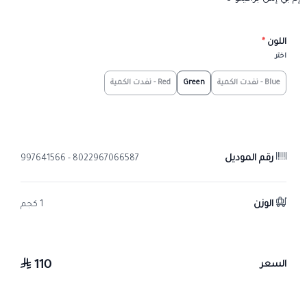
اللون
*
اختر
Blue - نفدت الكمية
Green
Red - نفدت الكمية
رقم الموديل
8022967066587 - 997641566
الوزن
1 كجم
110
السعر