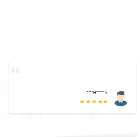
H***** S****