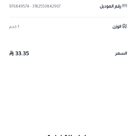
رقم الموديل
3182550842907 - 976849574
الوزن
1 كجم
33.35
السعر