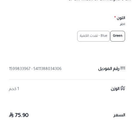
اللون
*
اختر
Green
Blue - نفدت الكمية
رقم الموديل
5411388034306 - 1599833967
الوزن
1 كجم
75.90
السعر