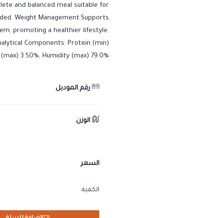
ete and balanced meal suitable for
rovided. Weight Management:Supports
m, promoting a healthier lifestyle.
nalytical Components: Protein (min)
s (max) 3.50%, Humidity (max) 79.0%.
رقم الموديل
الوزن
السعر
الكمية