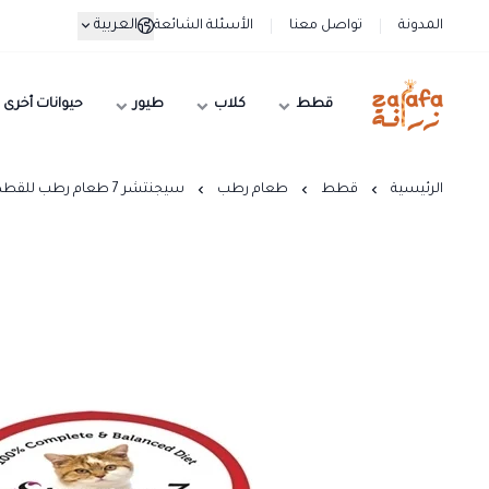
العربية
المدونة
تواصل معنا
الأسئلة الشائعة
قطط
كلاب
طيور
حيوانات أخرى
زرافة
الرئيسية
قطط
طعام رطب
سيجنتشر 7 طعام رطب للقطط بالدجاج و الجمبري- 24 حبة*70 جرام