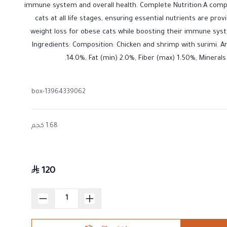
immune system and overall health. Complete Nutrition:A compl
cats at all life stages, ensuring essential nutrients are p
weight loss for obese cats while boosting their immune syste
Ingredients: Composition: Chicken and shrimp with surimi. A
14.0%, Fat (min) 2.0%, Fiber (max) 1.50%, Mineral
13964339062-box
1.68 كجم
120