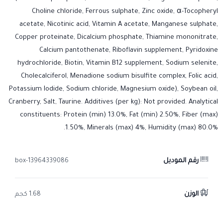
Choline chloride, Ferrous sulphate, Zinc oxide, α-Tocopheryl
acetate, Nicotinic acid, Vitamin A acetate, Manganese sulphate,
Copper proteinate, Dicalcium phosphate, Thiamine mononitrate,
Calcium pantothenate, Riboflavin supplement, Pyridoxine
hydrochloride, Biotin, Vitamin B12 supplement, Sodium selenite,
Cholecalciferol, Menadione sodium bisulfite complex, Folic acid,
Potassium Iodide, Sodium chloride, Magnesium oxide), Soybean oil,
Cranberry, Salt, Taurine. Additives (per kg): Not provided. Analytical
constituents: Protein (min) 13.0%, Fat (min) 2.50%, Fiber (max)
1.50%, Minerals (max) 4%, Humidity (max) 80.0%.
رقم الموديل
13964339086-box
الوزن
1.68 كجم