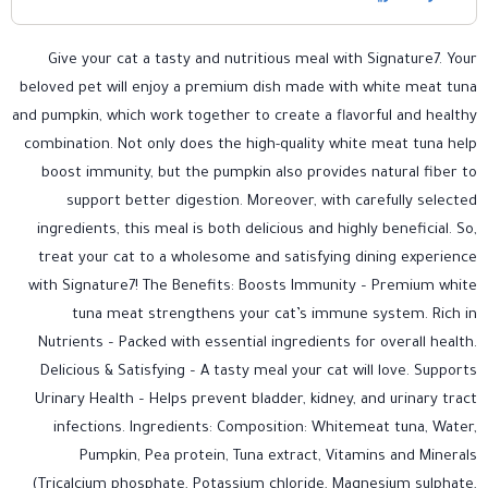
Give your cat a tasty and nutritious meal with Signature7. Your
beloved pet will enjoy a premium dish made with white meat tuna
and pumpkin, which work together to create a flavorful and healthy
combination. Not only does the high-quality white meat tuna help
boost immunity, but the pumpkin also provides natural fiber to
support better digestion. Moreover, with carefully selected
ingredients, this meal is both delicious and highly beneficial. So,
treat your cat to a wholesome and satisfying dining experience
with Signature7! The Benefits: Boosts Immunity – Premium white
tuna meat strengthens your cat’s immune system. Rich in
Nutrients – Packed with essential ingredients for overall health.
Delicious & Satisfying – A tasty meal your cat will love. Supports
Urinary Health – Helps prevent bladder, kidney, and urinary tract
infections. Ingredients: Composition: Whitemeat tuna, Water,
Pumpkin, Pea protein, Tuna extract, Vitamins and Minerals
(Tricalcium phosphate, Potassium chloride, Magnesium sulphate,