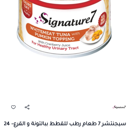
سيجنتشر 7 طعام رطب للقطط ببالتونة و القرع- 24