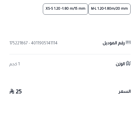
XS-S 1.20 -1.80 m/15 mm
M-L 1.20-1.80m/20 mm
رقم الموديل
4011905141114 - 175221867
الوزن
1 كجم
25
السعر