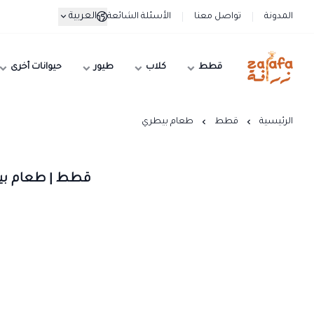
العربية
المدونة
تواصل معنا
الأسئلة الشائعة
قطط
كلاب
طيور
حيوانات أخرى
زرافة
الرئيسية
قطط
طعام بيطري
قطط | طعام ب