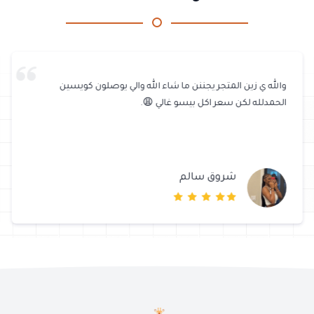
والله ي زين المتجر يجننن ما شاء الله والي يوصلون كويسين
الحمدلله لكن سعر اكل بيسو غالي 😩.
شروق سالم