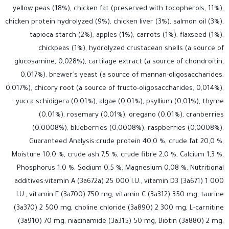
yellow peas (18%), chicken fat (preserved with tocopherols, 11%),
chicken protein hydrolyzed (9%), chicken liver (3%), salmon oil (3%),
tapioca starch (2%), apples (1%), carrots (1%), flaxseed (1%),
chickpeas (1%), hydrolyzed crustacean shells (a source of
glucosamine, 0,028%), cartilage extract (a source of chondroitin,
0,017%), brewer´s yeast (a source of mannan-oligosaccharides,
0,017%), chicory root (a source of fructo-oligosaccharides, 0,014%),
yucca schidigera (0,01%), algae (0,01%), psyllium (0,01%), thyme
(0,01%), rosemary (0,01%), oregano (0,01%), cranberries
(0,0008%), blueberries (0,0008%), raspberries (0,0008%).
Guaranteed Analysis:crude protein 40,0 %, crude fat 20,0 %,
Moisture 10,0 %, crude ash 7,5 %, crude fibre 2,0 %, Calcium 1,3 %,
Phosphorus 1,0 %, Sodium 0,5 %, Magnesium 0,08 %. Nutritional
additives:vitamin A (3a672a) 25 000 I.U., vitamin D3 (3a671) 1 000
I.U., vitamin E (3a700) 750 mg, vitamin C (3a312) 350 mg, taurine
(3a370) 2 500 mg, choline chloride (3a890) 2 300 mg, L-carnitine
(3a910) 70 mg, niacinamide (3a315) 50 mg, Biotin (3a880) 2 mg,