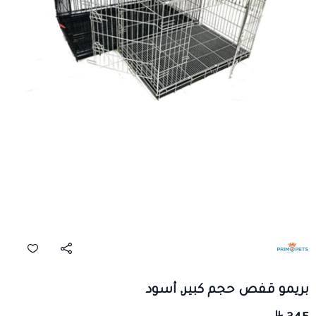
بريمو قفص حجم كبير, أسود