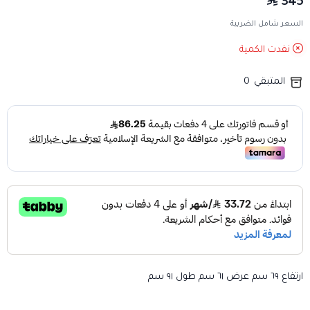
345
السعر شامل الضريبة
نفدت الكمية
المتبقي
0
ارتفاع ٦٩ سم عرض ٦١ سم طول ٩١ سم