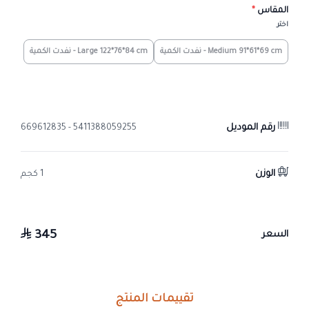
المقاس
*
اختر
Medium 91*61*69 cm - نفدت الكمية
Large 122*76*84 cm - نفدت الكمية
رقم الموديل
5411388059255 - 669612835
الوزن
1 كجم
345
السعر
تقييمات المنتج