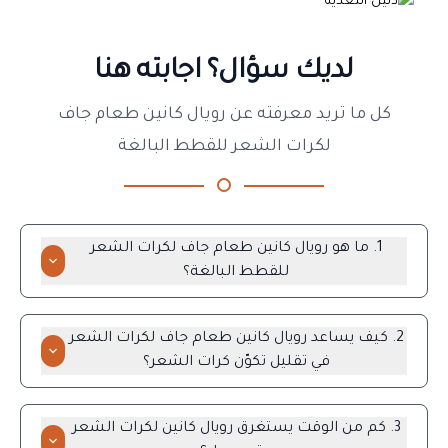
لديك سؤال؟ اجابته هنا
كل ما تريد معرفته عن رويال كانين طعام جاف
لكرات الشعر للقطط البالغة
1. ما هو رويال كانين طعام جاف لكرات الشعر
للقطط البالغة؟
رويال كانين طعام جاف لكرات الشعر للقطط البالغة هو طعام
جاف متكامل ومتوازن مصمم خصيصًا للقطط البالغة المعرضة
2. كيف يساعد رويال كانين طعام جاف لكرات الشعر
لتكوّن كرات الشعر. يحتوي على مزيج محدد من الألياف الغذائية
في تقليل تكوّن كرات الشعر؟
للمساعدة في تقليل تكوين كرات الشعر ودعم الهضم الصحي.
يحتوي رويال كانين لكرات الشعر على مزيج حصري من الألياف
الغذائية، بما في ذلك السيلليوم والألياف غير القابلة للذوبان، مما
3. كم من الوقت يستغرق رويال كانين لكرات الشعر
يساعد على تحفيز العبور المعوي بشكل طبيعي. وهذا يسمح