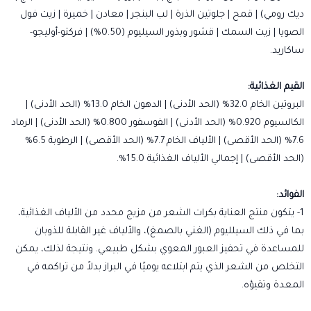
ديك رومي) | قمح | جلوتين الذرة | لب البنجر | معادن | خميرة | زيت فول
الصويا | زيت السمك | قشور وبذور السيليوم (0.50%) | فركتو-أوليجو-
ساكاريد.
القيم الغذائية:
البروتين الخام 32.0% (الحد الأدنى) | الدهون الخام 13.0% (الحد الأدنى) |
الكالسيوم 0.920% (الحد الأدنى) | الفوسفور 0.800% (الحد الأدنى) | الرماد
7.6% (الحد الأقصى) | الألياف الخام 7.7% (الحد الأقصى) | الرطوبة 6.5%
(الحد الأقصى) | إجمالي الألياف الغذائية 15.0%.
الفوائد:
1- يتكون منتج العناية بكرات الشعر من مزيج محدد من الألياف الغذائية،
بما في ذلك السيلليوم (الغني بالصمغ)، والألياف غير القابلة للذوبان
للمساعدة في تحفيز العبور المعوي بشكل طبيعي. ونتيجة لذلك، يمكن
التخلص من الشعر الذي يتم ابتلاعه يوميًا في البراز بدلاً من تراكمه في
المعدة وتقيؤه.