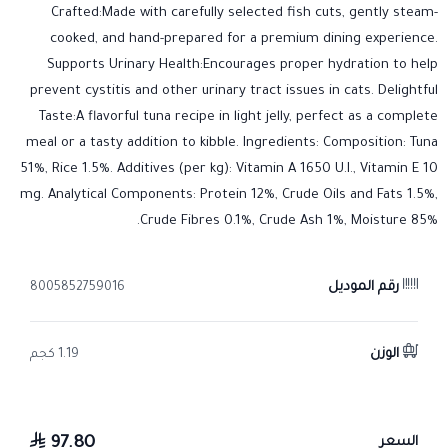
Crafted:Made with carefully selected fish cuts, gently steam-
cooked, and hand-prepared for a premium dining experience.
Supports Urinary Health:Encourages proper hydration to help
prevent cystitis and other urinary tract issues in cats. Delightful
Taste:A flavorful tuna recipe in light jelly, perfect as a complete
meal or a tasty addition to kibble. Ingredients: Composition: Tuna
51%, Rice 1.5%. Additives (per kg): Vitamin A 1650 U.I., Vitamin E 10
mg. Analytical Components: Protein 12%, Crude Oils and Fats 1.5%,
Crude Fibres 0.1%, Crude Ash 1%, Moisture 85%.
رقم الموديل
8005852759016
الوزن
1.19 كجم
97.80
السعر