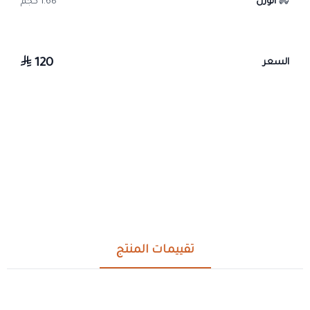
الوزن
1.68 كجم
120
السعر
تقييمات المنتج