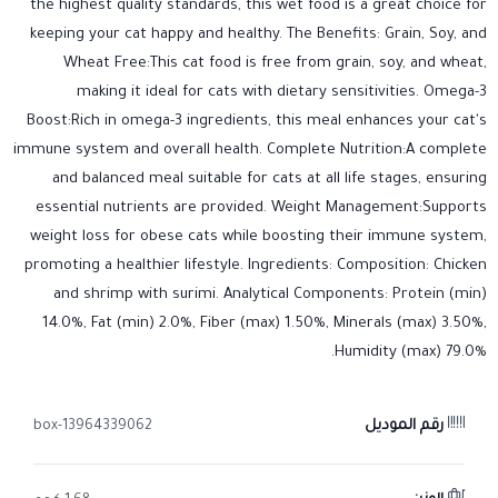
the highest quality standards, this wet food is a great choice for
keeping your cat happy and healthy. The Benefits: Grain, Soy, and
Wheat Free:This cat food is free from grain, soy, and wheat,
making it ideal for cats with dietary sensitivities. Omega-3
Boost:Rich in omega-3 ingredients, this meal enhances your cat's
immune system and overall health. Complete Nutrition:A complete
and balanced meal suitable for cats at all life stages, ensuring
essential nutrients are provided. Weight Management:Supports
weight loss for obese cats while boosting their immune system,
promoting a healthier lifestyle. Ingredients: Composition: Chicken
and shrimp with surimi. Analytical Components: Protein (min)
14.0%, Fat (min) 2.0%, Fiber (max) 1.50%, Minerals (max) 3.50%,
Humidity (max) 79.0%.
رقم الموديل
13964339062-box